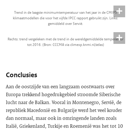
Trend in de laagste minimumtemperatuur van het jaar in de CMIP5
klimaatmodellen die voor het vijfde IPCC rapport gebruikt zijn. Links:
gemiddeld over Servië.
Rechts: trend vergeleken met de trend in de wereldgemiddelde temperatuur
tot 2016. (Bron: CCCMA via climexp.knmi.nl/atlas)
Conclusies
Aan de oostzijde van een langzaam oostwaarts over
Europa trekkend hogedrukgebied stroomde Siberische
lucht naar de Balkan. Vooral in Montenegro, Servië, de
republiek Macedonië en Bulgarije werd het veel kouder
dan normaal, maar ook in omringende landen zoals
Italië, Griekenland, Turkije en Roemenië was het tot 10