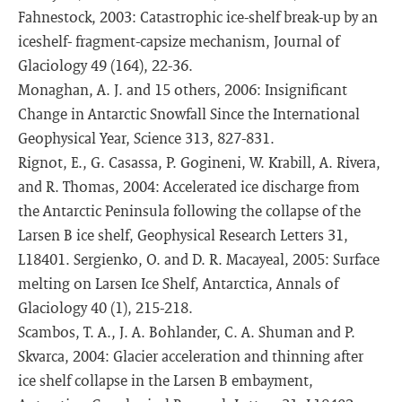
Fahnestock, 2003: Catastrophic ice-shelf break-up by an
iceshelf- fragment-capsize mechanism, Journal of
Glaciology 49 (164), 22-36.
Monaghan, A. J. and 15 others, 2006: Insignificant
Change in Antarctic Snowfall Since the International
Geophysical Year, Science 313, 827-831.
Rignot, E., G. Casassa, P. Gogineni, W. Krabill, A. Rivera,
and R. Thomas, 2004: Accelerated ice discharge from
the Antarctic Peninsula following the collapse of the
Larsen B ice shelf, Geophysical Research Letters 31,
L18401. Sergienko, O. and D. R. Macayeal, 2005: Surface
melting on Larsen Ice Shelf, Antarctica, Annals of
Glaciology 40 (1), 215-218.
Scambos, T. A., J. A. Bohlander, C. A. Shuman and P.
Skvarca, 2004: Glacier acceleration and thinning after
ice shelf collapse in the Larsen B embayment,