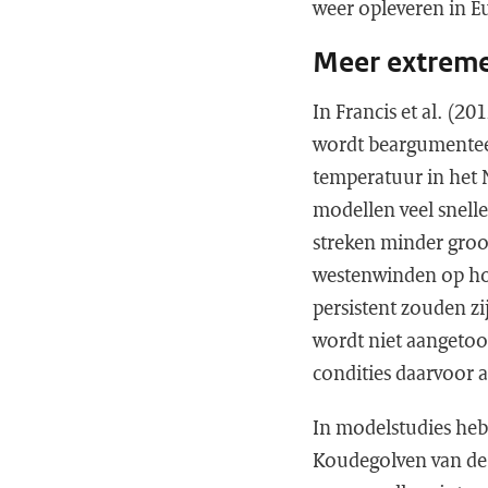
weer opleveren in 
Meer extreme
In Francis et al. (2
wordt beargumenteer
temperatuur in het 
modellen veel snell
streken minder groot
westenwinden op ho
persistent zouden z
wordt niet aangetoon
condities daarvoor 
In modelstudies heb
Koudegolven van de