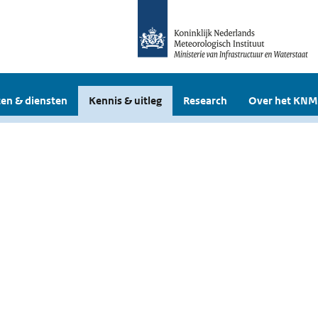
en & diensten
Kennis & uitleg
Research
Over het KNM