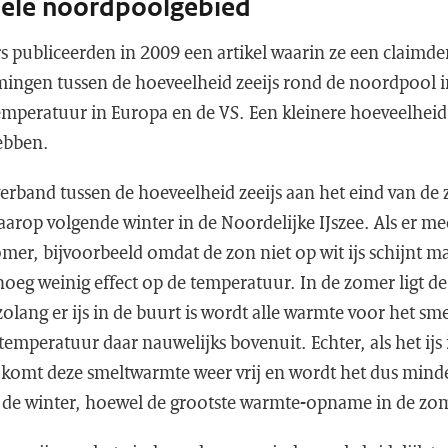
 hele noordpoolgebied
s publiceerden in 2009 een artikel waarin ze een claimd
ingen tussen de hoeveelheid zeeijs rond de noordpool 
mperatuur in Europa en de VS. Een kleinere hoeveelheid
hebben.
verband tussen de hoeveelheid zeeijs aan het eind van de
aarop volgende winter in de Noordelijke IJszee. Als er m
er, bijvoorbeeld omdat de zon niet op wit ijs schijnt m
noeg weinig effect op de temperatuur. In de zomer ligt d
 zolang er ijs in de buurt is wordt alle warmte voor het s
 temperatuur daar nauwelijks bovenuit. Echter, als het ijs
t komt deze smeltwarmte weer vrij en wordt het dus mind
 de winter, hoewel de grootste warmte-opname in de zom