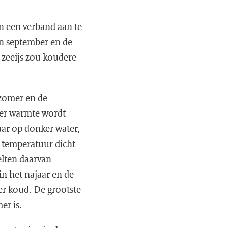
en een verband aan te
in september en de
 zeeijs zou koudere
 zomer en de
eer warmte wordt
aar op donker water,
e temperatuur dicht
melten daarvan
 in het najaar en de
er koud. De grootste
er is.