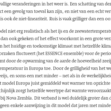
vallige veranderingen in het weer is. Een schatting van d
ect een gevolg van toeval kan zijn, en niet van een echt v
s ook de niet-lineariteit. Ruis is vaak grilliger dan een o
del niet erg realistisch als het ijs en de zeewatertemper
an ook gekeken of het effect voorkomt in een grote ve
an het huidige en toekomstige klimaat met hetzelfde kli
 oorzaken fluctueert (het ESSENCE ensemble) voor de peri
eemt door de opwarming van de aarde de hoeveelheid zeeij
emperatuur in Europa toe. Door de grilligheid van het we
eijs, en soms een met minder – net als in de werkelijkhei
dit model Europa juist gemiddeld wat warmer ten opzichte
hijnlijk zorgt hetzelfde weertype dat warmte veroorzaakt
 bij Nova Zembla. Dit verband is wel duidelijk groter dan 
us geen enkele aanwijzing in dit model dat jaren met minder