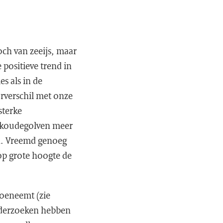
och van zeeijs, maar
positieve trend in
s als in de
rverschil met onze
sterke
r koudegolven meer
en. Vreemd genoeg
 op grote hoogte de
toeneemt (zie
nderzoeken hebben