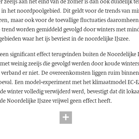
r zeeijs aan het eind van de zomer is dan ook duidelijk ter
n het noordpoolgebied. Dit geldt voor de trends van min
ren, maar ook voor de toevallige fluctuaties daaromhee
e trend worden gemiddeld gevolgd door winters met mind
ebieden waar het ijs bevriest in de noordelijke IJszee.
en significant effect terugvinden buiten de Noordelijke IJ
 met weinig zeeijs die gevolgd werden door koude winter
it verband er niet. De overeenkomsten liggen ruim binnen
 toeval. Een model-experiment met het klimaatmodel EC-E
e winter volledig verwijderd werd, bevestigt dat dit lokaa
e Noordelijke IJszee vrijwel geen effect heeft.