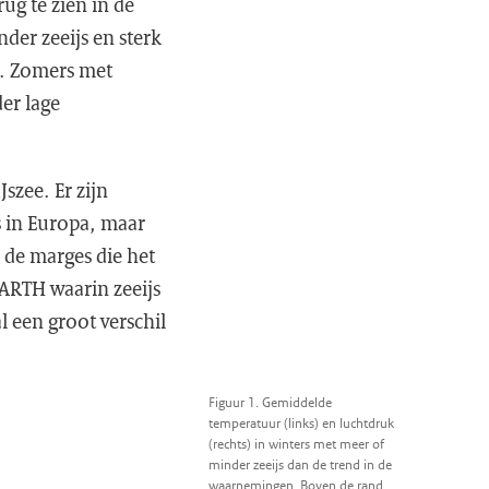
ug te zien in de
der zeeijs en sterk
n. Zomers met
er lage
szee. Er zijn
s in Europa, maar
 de marges die het
ARTH waarin zeeijs
l een groot verschil
Figuur 1. Gemiddelde
temperatuur (links) en luchtdruk
(rechts) in winters met meer of
minder zeeijs dan de trend in de
waarnemingen. Boven de rand