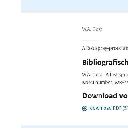
W.A. Oost
A fast spray-proof
Bibliografisc
W.A. Oost . A fast s
KNMI number: WR-74-
Download vol
download PDF (5