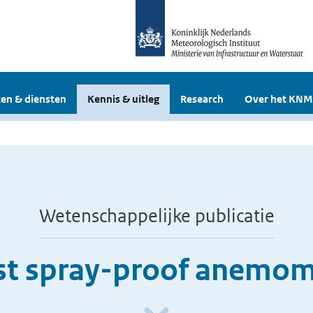
en & diensten
Kennis & uitleg
Research
Over het KNM
Wetenschappelijke publicatie
ast spray-proof anemom