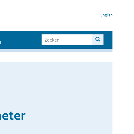
English
I
eter