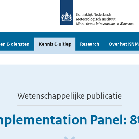
en & diensten
Kennis & uitleg
Research
Over het KNM
Wetenschappelijke publicatie
plementation Panel: 8