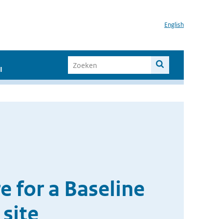
English
I
e for a Baseline
site