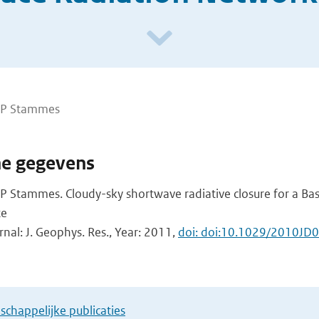
 P Stammes
he gegevens
 Stammes. Cloudy-sky shortwave radiative closure for a Bas
te
rnal: J. Geophys. Res., Year: 2011,
doi: doi:10.1029/2010JD
chappelijke publicaties