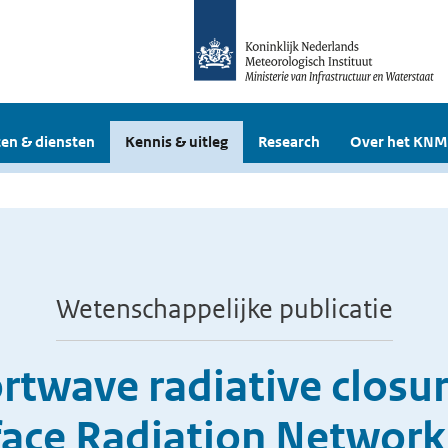
en & diensten
Kennis & uitleg
Research
Over het KNM
Wetenschappelijke publicatie
twave radiative closur
face Radiation Network 