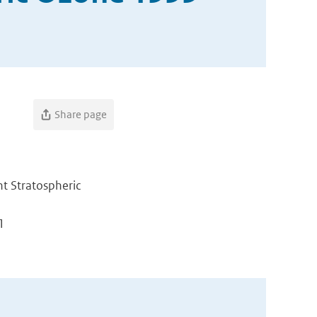
Share page
nt Stratospheric
1