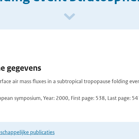
he gegevens
rface air mass fluxes in a subtropical tropopause folding eve
opean symposium, Year: 2000, First page: 538, Last page: 54
chappelijke publicaties