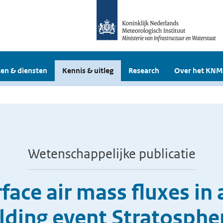
en & diensten
Kennis & uitleg
Research
Over het KNM
Wetenschappelijke publicatie
face air mass fluxes in 
lding event Stratosphe