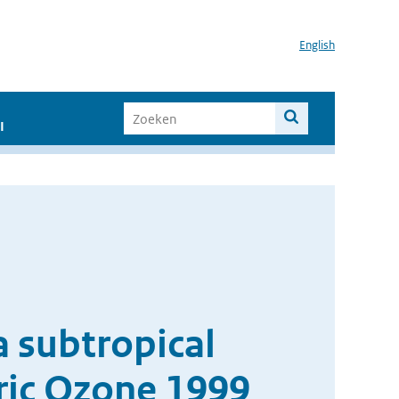
English
I
a subtropical
ric Ozone 1999