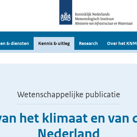
en & diensten
Kennis & uitleg
Research
Over het KNM
Wetenschappelijke publicatie
an het klimaat en van 
Nederland