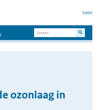
English
I
de ozonlaag in