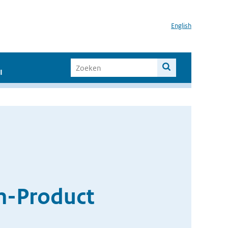
English
I
n-Product