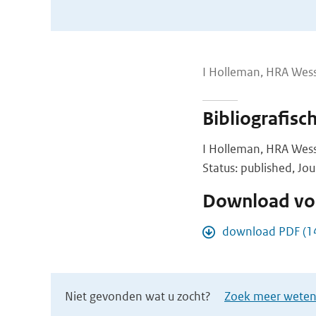
I Holleman, HRA Wess
Bibliografisc
I Holleman, HRA Wess
Status: published, Jo
Download vol
download PDF (1
Niet gevonden wat u zocht?
Zoek meer wetens