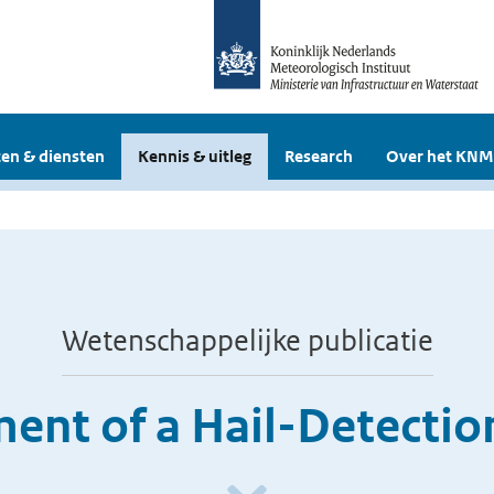
en & diensten
Kennis & uitleg
Research
Over het KNM
Wetenschappelijke publicatie
ent of a Hail-Detectio