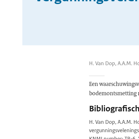
H. Van Dop, A.A.M. Ho
Een waarschuwingsve
bodemontsmetting 
Bibliografisc
H. Van Dop, A.A.M. Ho
vergunningsvelening
KNMI number: TR-6, Y