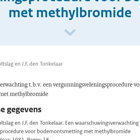
met methylbromide
ltslag en J.F. den Tonkelaar
rwachting t.b.v. een vergunningsveleningsprocedure v
met methylbromide
he gegevens
ltslag en J.F. den Tonkelaar. Een waarschuwingsverwachting t
sprocedure voor bodemontsmetting met methylbromide
ear: 1981, Pages: 18