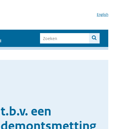
English
I
.b.v. een
bodemontsmetting