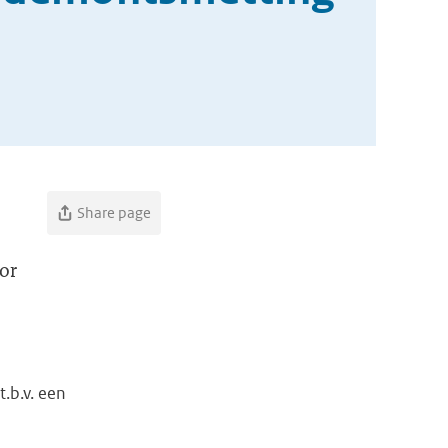
Share page
oor
.b.v. een