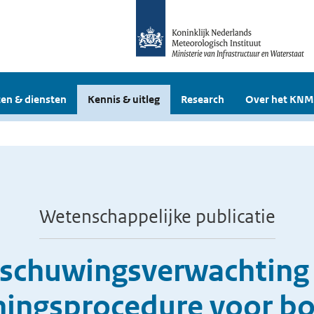
en & diensten
Kennis & uitleg
Research
Over het KNM
Wetenschappelijke publicatie
schuwingsverwachting t
ningsprocedure voor 