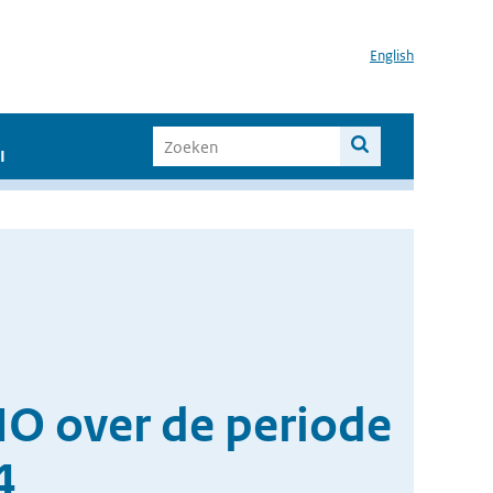
English
I
NO over de periode
4