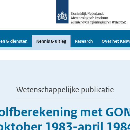
en & diensten
Kennis & uitleg
Research
Over het KNM
Wetenschappelijke publicatie
golfberekening met GO
oktober 1983-april 198