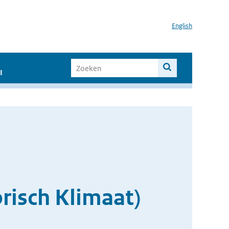
English
I
isch Klimaat)