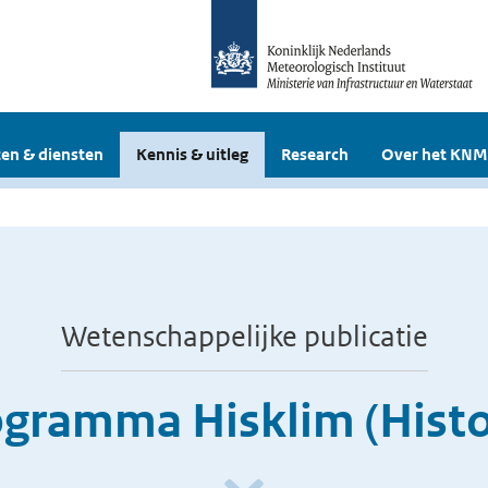
en & diensten
Kennis & uitleg
Research
Over het KNM
Wetenschappelijke publicatie
gramma Hisklim (Histor