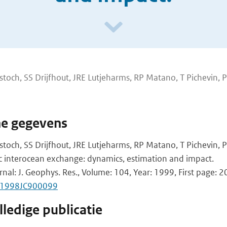
stoch, SS Drijfhout, JRE Lutjeharms, RP Matano, T Pichevin, P
he gegevens
stoch, SS Drijfhout, JRE Lutjeharms, RP Matano, T Pichevin,
ic interocean exchange: dynamics, estimation and impact.
rnal: J. Geophys. Res., Volume: 104, Year: 1999, First page: 
9/1998JC900099
ledige publicatie