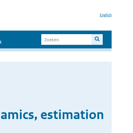
English
I
namics, estimation