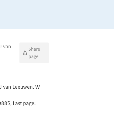
J van
Share
page
 PJ van Leeuwen, W
20885, Last page: