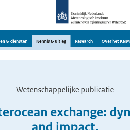
en & diensten
Kennis & uitleg
Research
Over het KNM
Wetenschappelijke publicatie
nterocean exchange: dy
and impact.