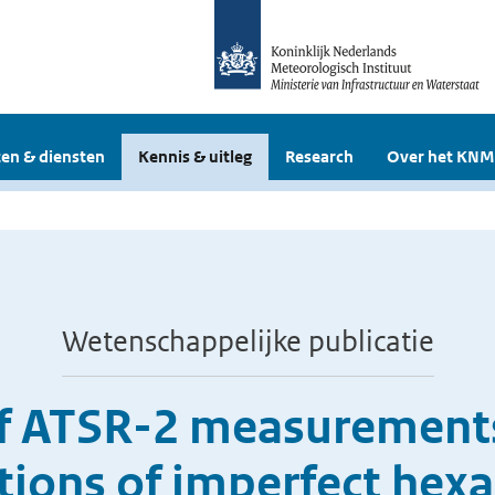
en & diensten
Kennis & uitleg
Research
Over het KNM
Wetenschappelijke publicatie
of ATSR-2 measurements 
tions of imperfect hexag