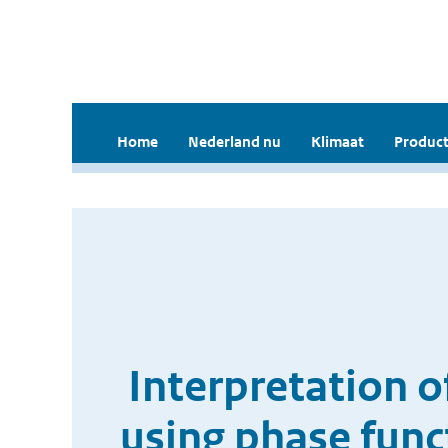
Home
Nederland nu
Klimaat
Product
Interpretation 
using phase func