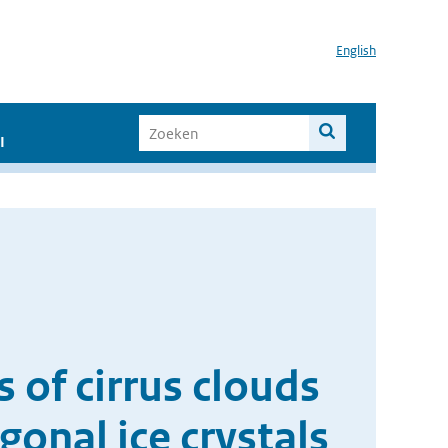
English
I
of cirrus clouds
onal ice crystals