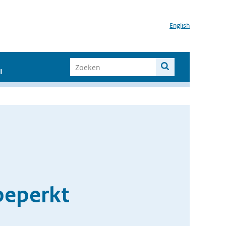
English
I
 beperkt