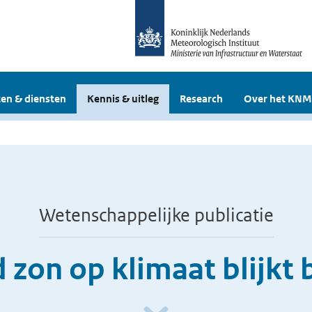
en & diensten
Kennis & uitleg
Research
Over het KNM
Wetenschappelijke publicatie
 zon op klimaat blijkt