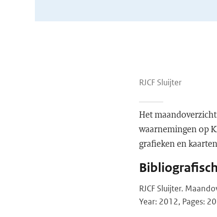
RJCF Sluijter
Het maandoverzicht 
waarnemingen op KNM
grafieken en kaarte
Bibliografisc
RJCF Sluijter. Maand
Year: 2012, Pages: 20