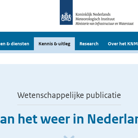
en & diensten
Kennis & uitleg
Research
Over het KNM
Wetenschappelijke publicatie
an het weer in Nederl