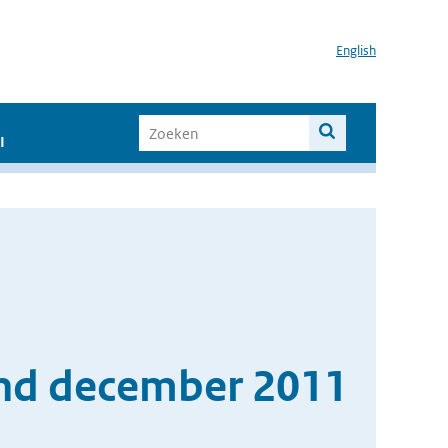
English
I
and december 2011