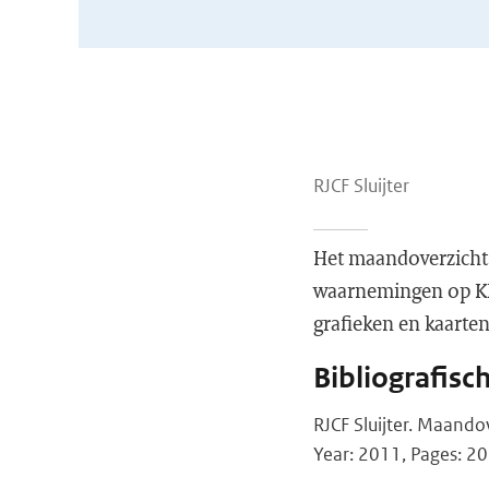
RJCF Sluijter
Het maandoverzicht 
waarnemingen op KNM
grafieken en kaarte
Bibliografisc
RJCF Sluijter. Maand
Year: 2011, Pages: 20