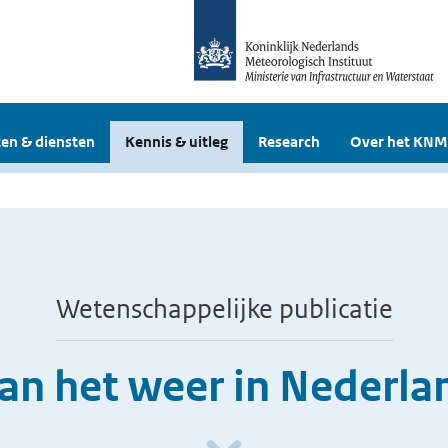
en & diensten
Kennis & uitleg
Research
Over het KNM
Wetenschappelijke publicatie
an het weer in Nederl