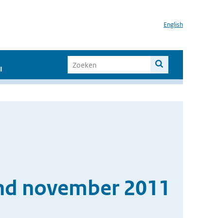
English
I
and november 2011