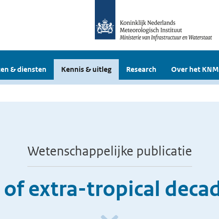
en & diensten
Kennis & uitleg
Research
Over het KNM
Wetenschappelijke publicatie
f extra-tropical decada