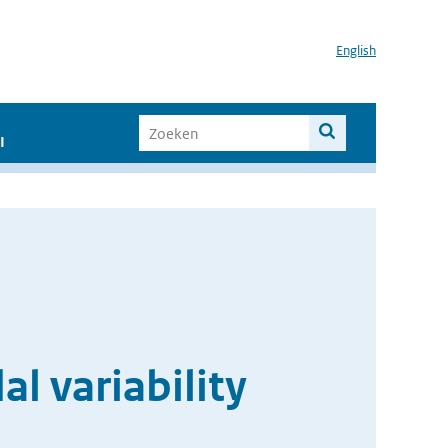
English
I
l variability