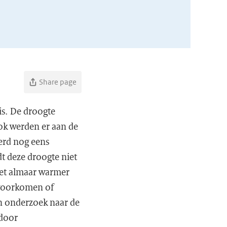
Share page
is. De droogte
ok werden er aan de
werd nog eens
t deze droogte niet
 het almaar warmer
l voorkomen of
en onderzoek naar de
 door