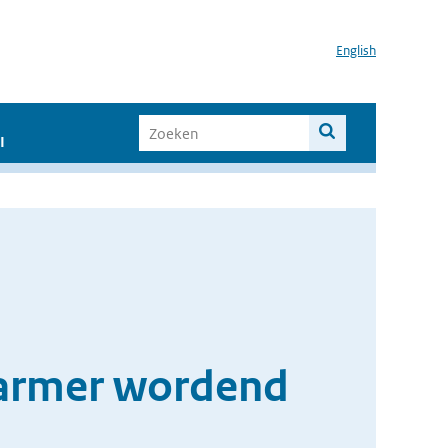
English
I
warmer wordend