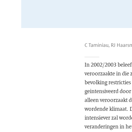
C Taminiau, RJ Haars
In 2002/2003 beleefd
veroorzaakte in di
bevolking restrictie
geintensiveerd door
alleen veroorzaakt d
wordende klimaat. De
intensiever zal word
veranderingen in het