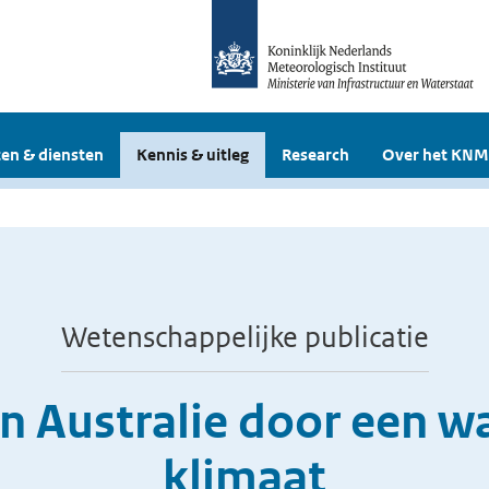
en & diensten
Kennis & uitleg
Research
Over het KNM
Wetenschappelijke publicatie
in Australie door een 
klimaat