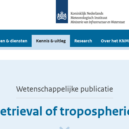
en & diensten
Kennis & uitleg
Research
Over het KNM
Wetenschappelijke publicatie
retrieval of troposphe