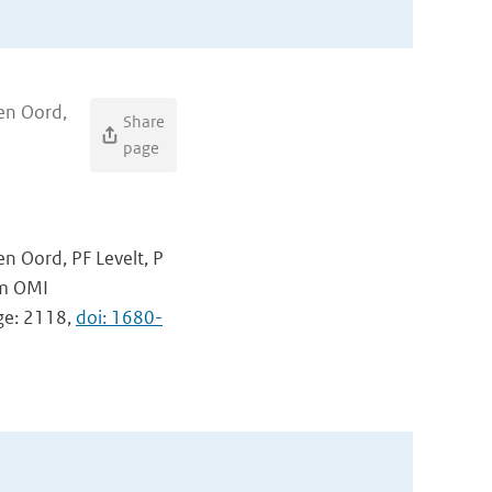
den Oord,
Share
page
n Oord, PF Levelt, P
om OMI
age: 2118,
doi: 1680-