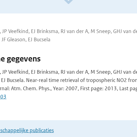
 JP Veefkind, EJ Brinksma, RJ van der A, M Sneep, GHJ van 
 JF Gleason, EJ Bucsela
he gegevens
 JP Veefkind, EJ Brinksma, RJ van der A, M Sneep, GHJ van de
EJ Bucsela. Near-real time retrieval of tropospheric NO2 fr
urnal: Atm. Chem. Phys., Year: 2007, First page: 2013, Last p
103
chappelijke publicaties