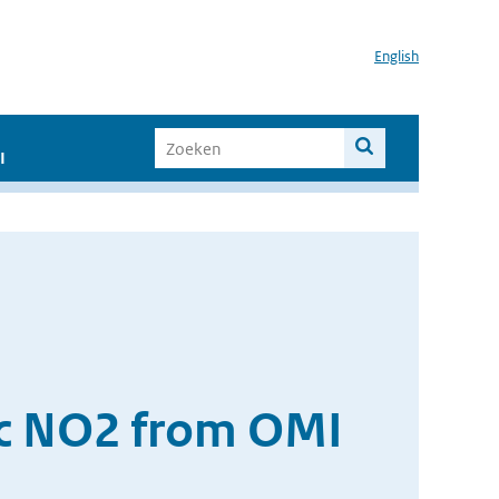
English
I
ric NO2 from OMI