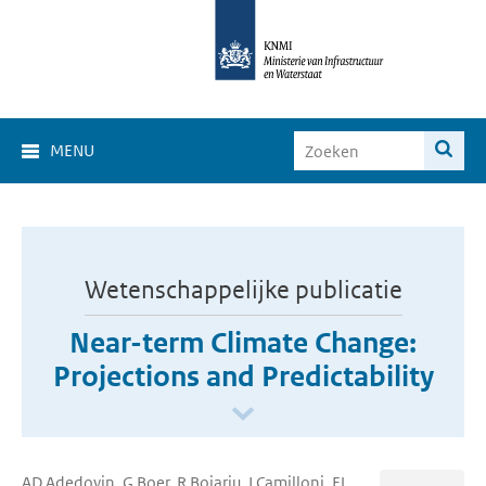
MENU
Wetenschappelijke publicatie
Near-term Climate Change:
Projections and Predictability
AD Adedoyin, G Boer, R Bojariu, I Camilloni, FJ