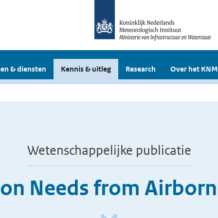
en & diensten
Kennis & uitleg
Research
Over het KNM
Wetenschappelijke publicatie
ion Needs from Airbor