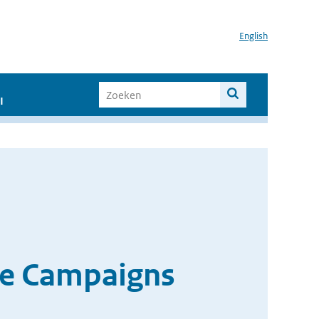
English
I
ne Campaigns