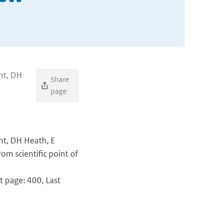
nt, DH
Share
page
nt, DH Heath, E
om scientific point of
t page: 400, Last