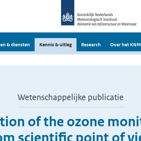
en & diensten
Kennis & uitleg
Research
Over het KNM
Wetenschappelijke publicatie
tion of the ozone moni
om scientific point of v