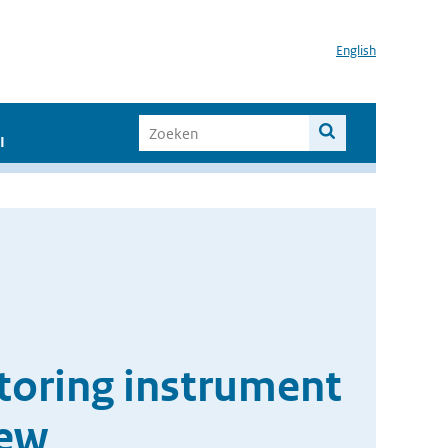
English
I
toring instrument
iew