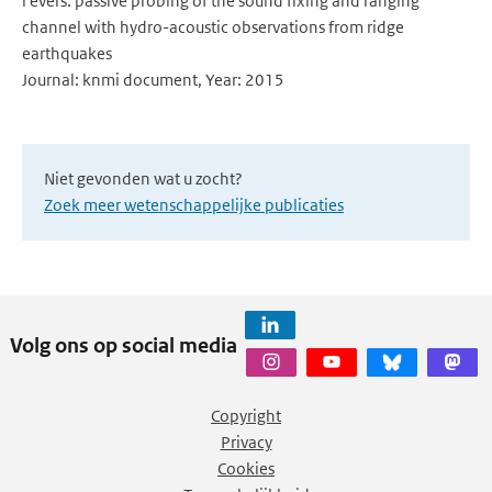
l evers. passive probing of the sound fixing and ranging
channel with hydro-acoustic observations from ridge
earthquakes
Journal: knmi document, Year: 2015
Niet gevonden wat u zocht?
Zoek meer wetenschappelijke publicaties
Volg ons op social media
Copyright
Privacy
Cookies