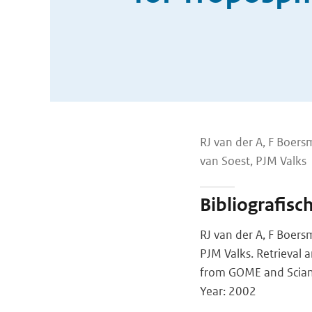
RJ van der A, F Boersm
van Soest, PJM Valks
Bibliografisc
RJ van der A, F Boersm
PJM Valks. Retrieval
from GOME and Scia
Year: 2002