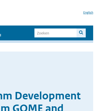
English
I
ithm Development
rom GOME and