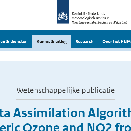
en & diensten
Kennis & uitleg
Research
Over het KNM
Wetenschappelijke publicatie
ata Assimilation Algor
heric Ozone and NO2 f