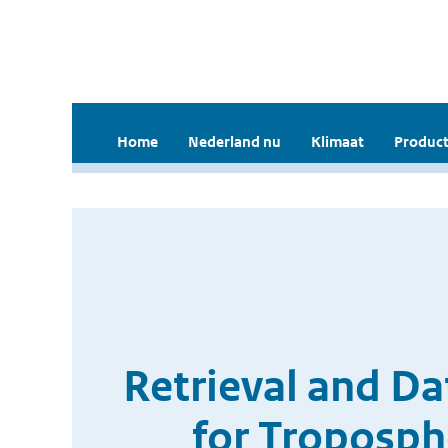
Home
Nederland nu
Klimaat
Product
Retrieval and D
for Troposp