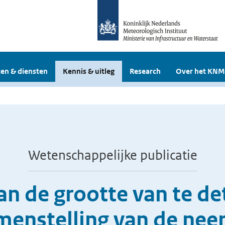
en & diensten
Kennis & uitleg
Research
Over het KNM
Wetenschappelijke publicatie
n de grootte van te de
enstelling van de nee