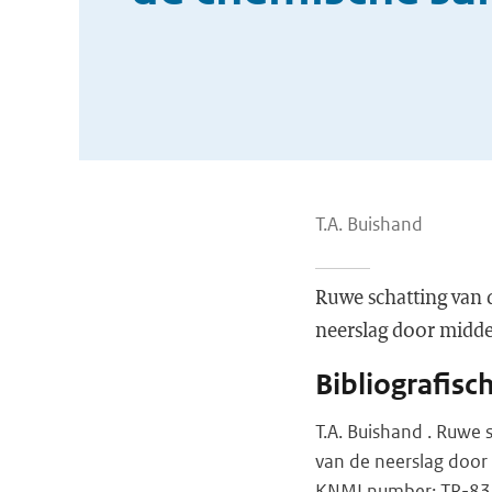
T.A. Buishand
Ruwe schatting van d
neerslag door middel
Bibliografisc
T.A. Buishand . Ruwe 
van de neerslag door
KNMI number: TR-83, 