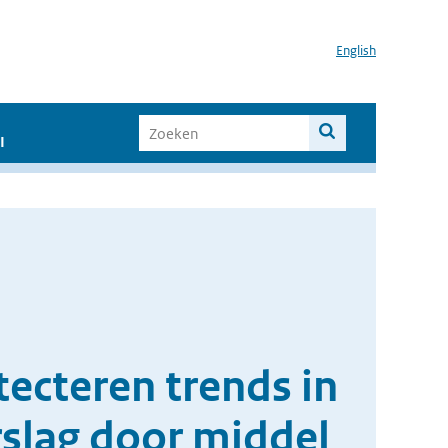
English
I
tecteren trends in
rslag door middel