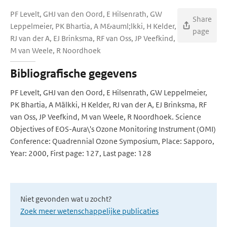
PF Levelt, GHJ van den Oord, E Hilsenrath, GW
Share
Leppelmeier, PK Bhartia, A M&auml;lkki, H Kelder,
page
RJ van der A, EJ Brinksma, RF van Oss, JP Veefkind,
M van Weele, R Noordhoek
Bibliografische gegevens
PF Levelt, GHJ van den Oord, E Hilsenrath, GW Leppelmeier,
PK Bhartia, A Mälkki, H Kelder, RJ van der A, EJ Brinksma, RF
van Oss, JP Veefkind, M van Weele, R Noordhoek. Science
Objectives of EOS-Aura\'s Ozone Monitoring Instrument (OMI)
Conference: Quadrennial Ozone Symposium, Place: Sapporo,
Year: 2000, First page: 127, Last page: 128
Niet gevonden wat u zocht?
Zoek meer wetenschappelijke publicaties