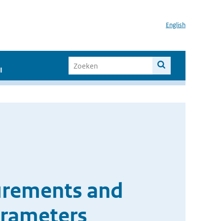
English
I
surements and
arameters