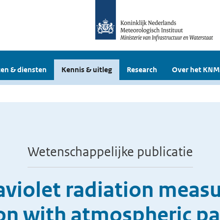
en & diensten
Kennis & uitleg
Research
Over het KNM
Wetenschappelijke publicatie
raviolet radiation mea
ion with atmospheric p