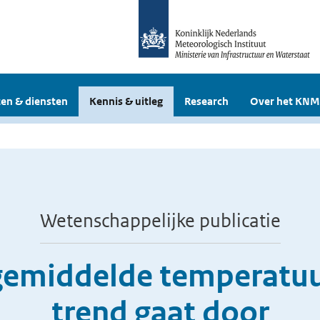
en & diensten
Kennis & uitleg
Research
Over het KNM
Wetenschappelijke publicatie
gemiddelde temperatuur
trend gaat door