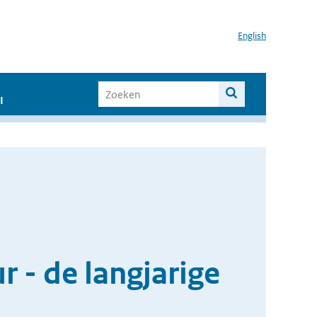
English
I
 - de langjarige