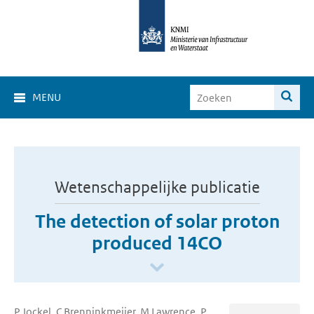
MENU
Wetenschappelijke publicatie
The detection of solar proton
produced 14CO
P Jockel, C Brenninkmeijer, M Lawrence, P