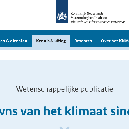
en & diensten
Kennis & uitleg
Research
Over het KNM
Wetenschappelijke publicatie
ns van het klimaat si