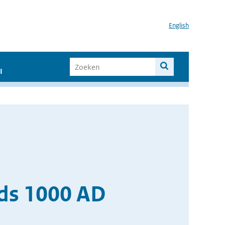
English
I
nds 1000 AD