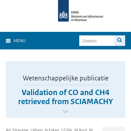
MENU
Wetenschappelijke publicatie
Validation of CO and CH4
retrieved from SCIAMACHY
AG Straume, I Aben, H Eskes, J Gille, M Krol, M