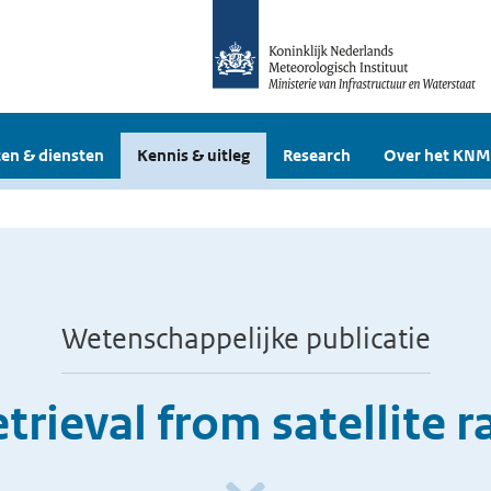
en & diensten
Kennis & uitleg
Research
Over het KNM
Wetenschappelijke publicatie
etrieval from satellite 