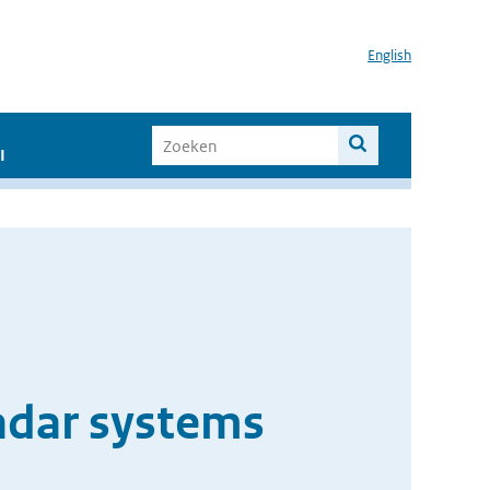
English
I
radar systems