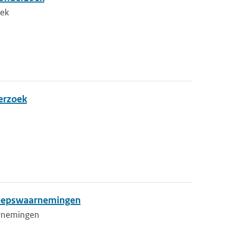
oek
derzoek
cheepswaarnemingen
aarnemingen