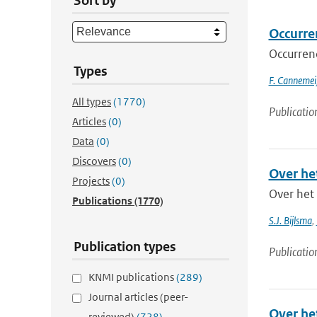
Sort by
Occurre
Occurren
Types
F. Cannemeij
All types
(1770)
Publicatio
Articles
(0)
Data
(0)
Discovers
(0)
Over he
Projects
(0)
Over het
Publications
(1770)
S.J. Bijlsma
,
Publication types
Publicatio
KNMI publications
(289)
Journal articles (peer-
Over he
reviewed)
(728)