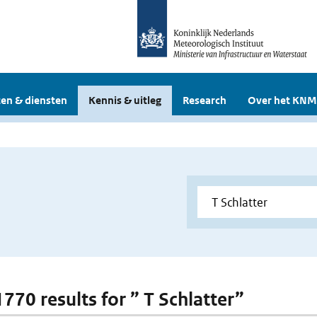
en & diensten
Kennis & uitleg
Research
Over het KNM
1770 results for ” T Schlatter”