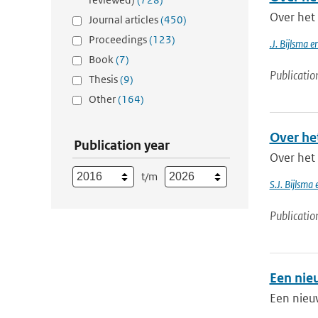
Over het
Journal articles
(450)
Proceedings
(123)
.J. Bijlsma 
Book
(7)
Publicatio
Thesis
(9)
Other
(164)
Over he
Publication year
Over het 
t/m
S.J. Bijlsma
Publicatio
Een nie
Een nieu