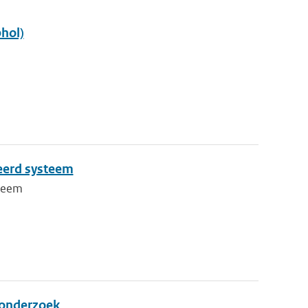
hol)
eerd systeem
steem
d onderzoek