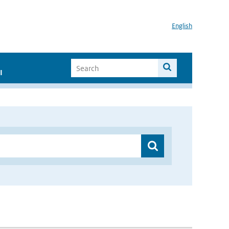
English
I