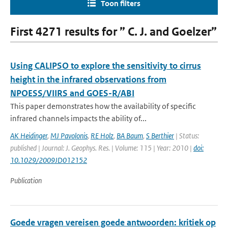
Toon filters
First 4271 results for ” C. J. and Goelzer”
Using CALIPSO to explore the sensitivity to cirrus
height in the infrared observations from
NPOESS/VIIRS and GOES-R/ABI
This paper demonstrates how the availability of specific
infrared channels impacts the ability of...
AK Heidinger
,
MJ Pavolonis
,
RE Holz
,
BA Baum
,
S Berthier
| Status:
published | Journal: J. Geophys. Res. | Volume: 115 | Year: 2010 |
doi:
10.1029/2009JD012152
Publication
Goede vragen vereisen goede antwoorden: kritiek op