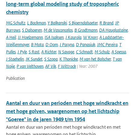
long-term global modeling study of tropospheric
chemistry
MG Schultz
,
L Backman
,
Y Balkanski
,
S Bjoerndalsaeter
,
R Brand
,
JP
Burrows
,
S Dalsoeren
,
M de Vasconcelos
,
B Grodtmann
,
DA Hauglustaine
,
A Heil
,
JJ Hoelzemann
,
ISA Isaksen
,
J Kaurola
,
W Knorr
,
A Ladstaetter-
Weißenmayer
,
B Mota
,
D Oom
,
J Pacyna
,
D Panasiuk
,
JMC Pereira
,
T
Pulles
,
J Pyle
,
S Rast
,
A Richter
,
N Savage
,
C Schnadt
,
M Schulz
,
A Spessa
,
J Staehelin
,
JK Sundet
,
S Szopa
,
K Thonicke
,
M van het Bolscher
,
T van
Noije
,
P van Velthoven
,
AF Vik
,
F Wittrock
| Year: 2007
Publication
Aantal en duur van perioden met hoge windkracht en
met hoge golven, waargenomen op het lichtschip
"Goeree" in de jaren 1949 t/m 1954
Aantal en duur van perioden met hoge windkracht en met
hoge golven, waargenomen op het lichtschip...