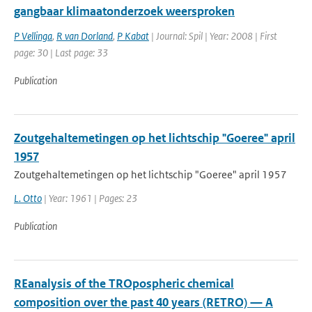
gangbaar klimaatonderzoek weersproken
P Vellinga
,
R van Dorland
,
P Kabat
| Journal: Spil | Year: 2008 | First
page: 30 | Last page: 33
Publication
Zoutgehaltemetingen op het lichtschip "Goeree" april
1957
Zoutgehaltemetingen op het lichtschip "Goeree" april 1957
L. Otto
| Year: 1961 | Pages: 23
Publication
REanalysis of the TROpospheric chemical
composition over the past 40 years (RETRO) — A