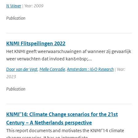
N Wever
| Year: 2009
Publication
KNMI Flitspeilingen 2022
Het KNMI geeft weerwaarschuwingen af wanneer zij gevaarlijk
weer verwachten dat invloed kan&nbsp;...
Door van der Vegt
,
Melle Conradie
,
Amsterdam : I&O Research
| Year:
2023
Publication
KNMI’14: Climate Change scenarios for the 21st
Century – A Netherlands perspective
This report documents and motivates the KNMI’14 climate
change scenarios. It has an intermediate ...