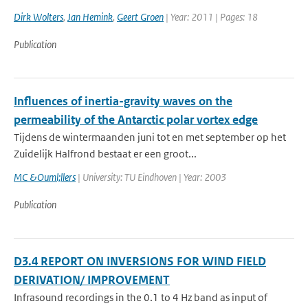
Dirk Wolters
,
Jan Hemink
,
Geert Groen
| Year: 2011 | Pages: 18
Publication
Influences of inertia-gravity waves on the
permeability of the Antarctic polar vortex edge
Tijdens de wintermaanden juni tot en met september op het
Zuidelijk Halfrond bestaat er een groot...
MC &Ouml;llers
| University: TU Eindhoven | Year: 2003
Publication
D3.4 REPORT ON INVERSIONS FOR WIND FIELD
DERIVATION/ IMPROVEMENT
Infrasound recordings in the 0.1 to 4 Hz band as input of