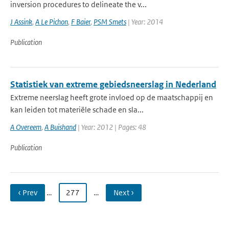
inversion procedures to delineate the v...
J Assink
,
A Le Pichon
,
F Baier
,
PSM Smets
| Year: 2014
Publication
Statistiek van extreme gebiedsneerslag in Nederland
Extreme neerslag heeft grote invloed op de maatschappij en
kan leiden tot materiële schade en sla...
A Overeem
,
A Buishand
| Year: 2012 | Pages: 48
Publication
‹ Prev
…
277
…
Next ›