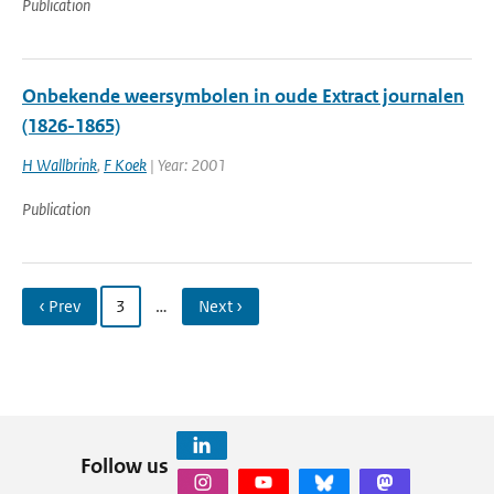
Publication
Onbekende weersymbolen in oude Extract journalen
(1826-1865)
H Wallbrink
,
F Koek
| Year: 2001
Publication
‹ Prev
3
…
Next ›
Follow us