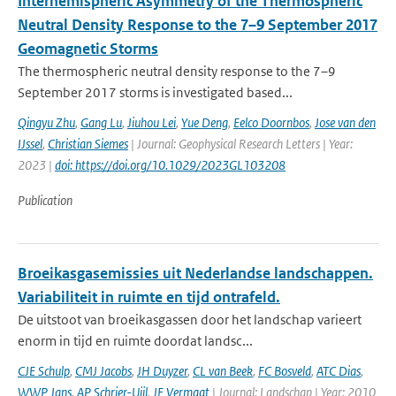
Interhemispheric Asymmetry of the Thermospheric
Neutral Density Response to the 7–9 September 2017
Geomagnetic Storms
The thermospheric neutral density response to the 7–9
September 2017 storms is investigated based...
Qingyu Zhu
,
Gang Lu
,
Jiuhou Lei
,
Yue Deng
,
Eelco Doornbos
,
Jose van den
IJssel
,
Christian Siemes
| Journal: Geophysical Research Letters | Year:
2023 |
doi: https://doi.org/10.1029/2023GL103208
Publication
Broeikasgasemissies uit Nederlandse landschappen.
Variabiliteit in ruimte en tijd ontrafeld.
De uitstoot van broeikasgassen door het landschap varieert
enorm in tijd en ruimte doordat landsc...
CJE Schulp
,
CMJ Jacobs
,
JH Duyzer
,
CL van Beek
,
FC Bosveld
,
ATC Dias
,
WWP Jans
,
AP Schrier-Uijl
,
JE Vermaat
| Journal: Landschap | Year: 2010