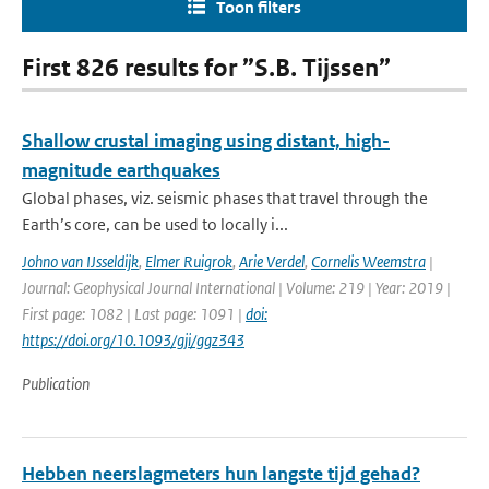
Toon filters
First 826 results for ”S.B. Tijssen”
Shallow crustal imaging using distant, high-
magnitude earthquakes
Global phases, viz. seismic phases that travel through the
Earth’s core, can be used to locally i...
Johno van IJsseldijk
,
Elmer Ruigrok
,
Arie Verdel
,
Cornelis Weemstra
|
Journal: Geophysical Journal International | Volume: 219 | Year: 2019 |
First page: 1082 | Last page: 1091 |
doi:
https://doi.org/10.1093/gji/ggz343
Publication
Hebben neerslagmeters hun langste tijd gehad?