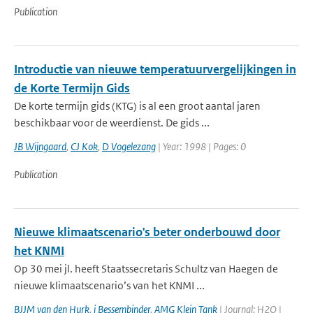
Publication
Introductie van nieuwe temperatuurvergelijkingen in
de Korte Termijn Gids
De korte termijn gids (KTG) is al een groot aantal jaren
beschikbaar voor de weerdienst. De gids ...
JB Wijngaard
,
CJ Kok
,
D Vogelezang
| Year: 1998 | Pages: 0
Publication
Nieuwe klimaatscenario's beter onderbouwd door
het KNMI
Op 30 mei jl. heeft Staatssecretaris Schultz van Haegen de
nieuwe klimaatscenario’s van het KNMI ...
BJJM van den Hurk
,
j Bessembinder
,
AMG Klein Tank
| Journal: H2O |