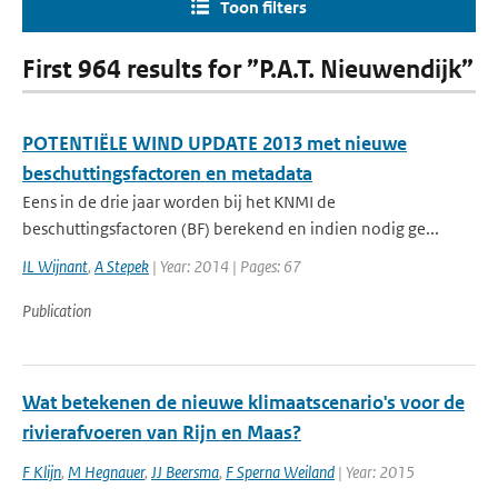
Toon filters
First 964 results for ”P.A.T. Nieuwendijk”
POTENTIËLE WIND UPDATE 2013 met nieuwe
beschuttingsfactoren en metadata
Eens in de drie jaar worden bij het KNMI de
beschuttingsfactoren (BF) berekend en indien nodig ge...
IL Wijnant
,
A Stepek
| Year: 2014 | Pages: 67
Publication
Wat betekenen de nieuwe klimaatscenario's voor de
rivierafvoeren van Rijn en Maas?
F Klijn
,
M Hegnauer
,
JJ Beersma
,
F Sperna Weiland
| Year: 2015