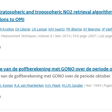
ratospheric and tropospheric NO2 retrieval algorithm 
tions to OMI
A Krotkov
,
EA Celarier
,
LN Lamsal
,
WH Swartz
,
PK Bhartia
,
KF Boersma
,
JP Veef
 Measurement Techniques | Volume: 6 | Year: 2014 | First page: 2607 | Last pag
n
ie van de golfberekening met GONO over de periode 
e van de golfberekening met GONO over de periode oktober
.J. Komen
,
R.A. van Moerkerken
,
H.H. Peeck
,
M.J.M. Saraber
| Year: 1984 | Pages
n