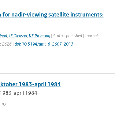
for nadir-viewing satellite instruments:
kind
,
JF Gleason
,
KE Pickering
| Status: published | Journal:
e: 2626 |
doi: 10.5194/amt-6-2607-2013
oktober 1983-april 1984
 1983-april 1984
: 92