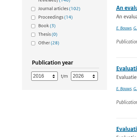
An eval
Journal articles
(102)
An evalu
Proceedings
(14)
Book
(3)
E. Bouws
,
G
Thesis
(0)
Publicatio
Other
(28)
Publication year
Evaluat
t/m
Evaluati
E. Bouws
,
G
Publicatio
Evaluat