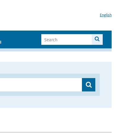
English
I