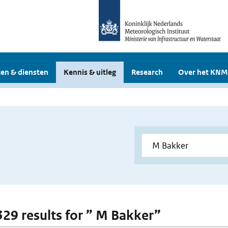
en & diensten
Kennis & uitleg
Research
Over het KNM
 329 results for ” M Bakker”