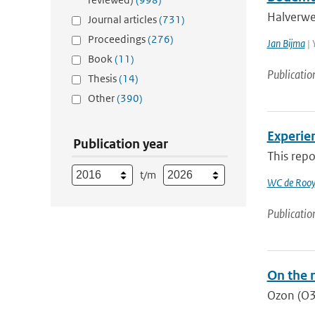
Halverwe
Journal articles
(731)
Proceedings
(276)
Jan Bijma
| 
Book
(11)
Publicatio
Thesis
(14)
Other
(390)
Experie
Publication year
This rep
t/m
WC de Rooy
Publicatio
On the r
Ozon (O3)