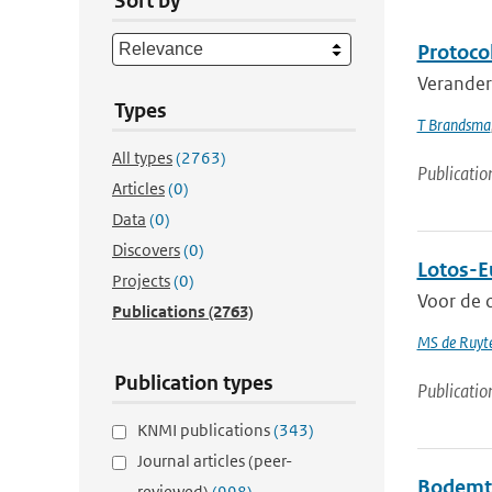
Sort by
Protoco
Veranderi
Types
T Brandsma
All types
(2763)
Publicatio
Articles
(0)
Data
(0)
Discovers
(0)
Lotos-E
Projects
(0)
Voor de o
Publications
(2763)
MS de Ruyte
Publication types
Publicatio
KNMI publications
(343)
Journal articles (peer-
Bodemt
reviewed)
(998)