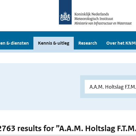
en & diensten
Kennis & uitleg
Research
Over het KNM
 2763 results for ”A.A.M. Holtslag F.T.