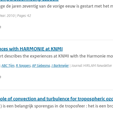
ge de jaren zeventig van de vorige eeuw is gestart met het 
Year: 2010 | Pages: 42
n
nces with HARMONIE at KNMI
ort describes the experiences at KNMI with the Harmonie mod
,
ABC Tijm
,
R Neggers
,
AP Siebesma
,
J Barkmeijer
| Journal: HIRLAM Newsletter | 
n
ole of convection and turbulence for tropospheric oz
 is een belangrijk sporengas in de troposfeer : het is een broei