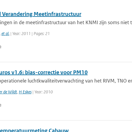
l Verandering Meetinfrastructuur
ngen in de meetinfrastructuur van het KNMI zijn soms niet 
,
et al.
| Year: 2011 | Pages: 21
n
uros v1.6: bias-correctie voor PM10
perationele luchtkwaliteitverwachting van het RIVM, TNO en 
r de Wildt
,
H Eskes
| Year: 2010
n
emperatuurmeting Cabauw