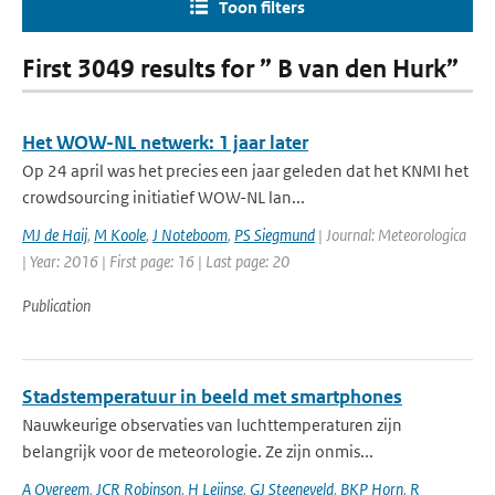
Toon filters
First 3049 results for ” B van den Hurk”
Het WOW-NL netwerk: 1 jaar later
Op 24 april was het precies een jaar geleden dat het KNMI het
crowdsourcing initiatief WOW-NL lan...
MJ de Haij
,
M Koole
,
J Noteboom
,
PS Siegmund
| Journal: Meteorologica
| Year: 2016 | First page: 16 | Last page: 20
Publication
Stadstemperatuur in beeld met smartphones
Nauwkeurige observaties van luchttemperaturen zijn
belangrijk voor de meteorologie. Ze zijn onmis...
A Overeem
,
JCR Robinson
,
H Leijnse
,
GJ Steeneveld
,
BKP Horn
,
R