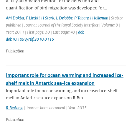
A fully automated method for the detection and
quantification of bird migration was developed for...
AM Dokter
,
F Liechti
,
H Stark
,
L Delobbe
,
P Tabary
,
I Holleman
| Status:
published | Journal: Journal of the Royal Society Interface | Volume: 8 |
Year: 2011 | First page: 30 | Last page: 43 |
doi:
doi:10.1098/rsif.2010.0116
Publication
Important role for ocean warming and increased ice-
shelf melt in Antartic sea-ice expansion
Important role for ocean warming and increased ice-shelf
melt in Antartic sea-ice expansion R.Bin...
R Bintanja
| Journal: knmi document | Year: 2015
Publication