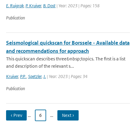
E. Ruigrok
,
P. Kruiver
,
B. Dost
| Year: 2023 | Pages: 158
Publication
Seismological quickscan for Borssele - Available data
and recommendations for approach
This quickscan describes three&nbsp;topics. The first is a list
and description of the relevant s...
Kruiver
,
P.P.
,
Spetzler
,
J.
| Year: 2023 | Pages: 34
Publication
‹ Prev
…
6
…
Next ›