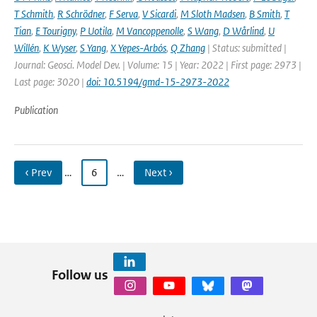
T Schmith
,
R Schrödner
,
F Serva
,
V Sicardi
,
M Sloth Madsen
,
B Smith
,
T
Tian
,
E Tourigny
,
P Uotila
,
M Vancoppenolle
,
S Wang
,
D Wårlind
,
U
Willén
,
K Wyser
,
S Yang
,
X Yepes-Arbós
,
Q Zhang
| Status: submitted |
Journal: Geosci. Model Dev. | Volume: 15 | Year: 2022 | First page: 2973 |
Last page: 3020 |
doi: 10.5194/gmd-15-2973-2022
Publication
‹ Prev
…
6
…
Next ›
Follow us