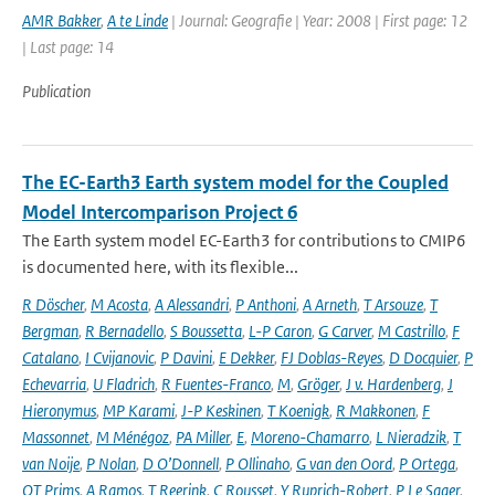
AMR Bakker
,
A te Linde
| Journal: Geografie | Year: 2008 | First page: 12
| Last page: 14
Publication
The EC-Earth3 Earth system model for the Coupled
Model Intercomparison Project 6
The Earth system model EC-Earth3 for contributions to CMIP6
is documented here, with its flexible...
R Döscher
,
M Acosta
,
A Alessandri
,
P Anthoni
,
A Arneth
,
T Arsouze
,
T
Bergman
,
R Bernadello
,
S Boussetta
,
L-P Caron
,
G Carver
,
M Castrillo
,
F
Catalano
,
I Cvijanovic
,
P Davini
,
E Dekker
,
FJ Doblas-Reyes
,
D Docquier
,
P
Echevarria
,
U Fladrich
,
R Fuentes-Franco
,
M
,
Gröger
,
J v. Hardenberg
,
J
Hieronymus
,
MP Karami
,
J-P Keskinen
,
T Koenigk
,
R Makkonen
,
F
Massonnet
,
M Ménégoz
,
PA Miller
,
E
,
Moreno-Chamarro
,
L Nieradzik
,
T
van Noije
,
P Nolan
,
D O’Donnell
,
P Ollinaho
,
G van den Oord
,
P Ortega
,
OT Prims
,
A Ramos
,
T Reerink
,
C Rousset
,
Y Ruprich-Robert
,
P Le Sager
,