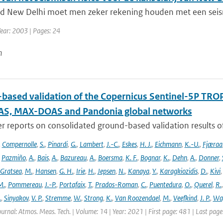
d New Delhi moet men zeker rekening houden met een seismisch
Year: 2003 | Pages: 24
n
based validation of the Copernicus Sentinel-5P T
S, MAX-DOAS and Pandonia global networks
er reports on consolidated ground-based validation results
,
Compernolle
,
S.
,
Pinardi
,
G.
,
Lambert
,
J.-C.
,
Eskes
,
H. J.
,
Eichmann
,
K.-U.
,
Fjæraa
,
Pazmiño
,
A.
,
Bais
,
A.
,
Bazureau
,
A.
,
Boersma
,
K. F.
,
Bognar
,
K.
,
Dehn
,
A.
,
Donner
,
Gratsea
,
M.
,
Hansen
,
G. H.
,
Irie
,
H.
,
Jepsen
,
N.
,
Kanaya
,
Y.
,
Karagkiozidis
,
D.
,
Kivi
M.
,
Pommereau
,
J.-P.
,
Portafaix
,
T.
,
Prados-Roman
,
C.
,
Puentedura
,
O.
,
Querel
,
R.
.
,
Sinyakov
,
V. P.
,
Stremme
,
W.
,
Strong
,
K.
,
Van Roozendael
,
M.
,
Veefkind
,
J. P.
,
Wa
ournal: Atmos. Meas. Tech. | Volume: 14 | Year: 2021 | First page: 481 | Last pag