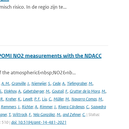
 risico. In de regio zijn te...
ROPOMI NO2 measurements with the NDACC
 of the atmospheric&nbsp;NO2&nb...
,
A. M.
,
Granville
,
J.
,
Niemeijer
,
S.
,
Cede
,
A.
,
Tiefengraber
,
M.
,
S.
,
Elokhov
,
A.
,
Gebetsberger
,
M.
,
Goutail
,
F.
,
Grutter de la Mora
,
M.
,
,
R.
,
Kreher
,
K.
,
Levelt
,
P. F.
,
Liu
,
C.
,
Müller
,
M.
,
Navarro Comas
,
M.
,
,
Remmers
,
J.
,
Richter
,
A.
,
Rimmer
,
J.
,
Rivera Cárdenas
,
C.
,
Saavedra
gner
,
T.
,
Wittrock
,
F.
,
Yela González
,
M.
,
and Zehner
,
C.
| Status:
e: 510 |
doi: 10.5194/amt-14-481-2021