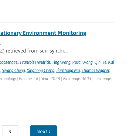
tationary Environment Monitoring
m
2) retrieved from sun-synchr...
Roozendael
,
Francois Hendrick
,
Ting Wang
,
Pucai Wang
,
Qin He
,
Kai
g
,
Siyang Cheng
,
Xinghong Cheng
,
Jianzhong Ma
,
Thomas Wagner
,
hnology | Volume: 16 | Year: 2023 | First page: 4643 | Last page:
9
…
Next ›