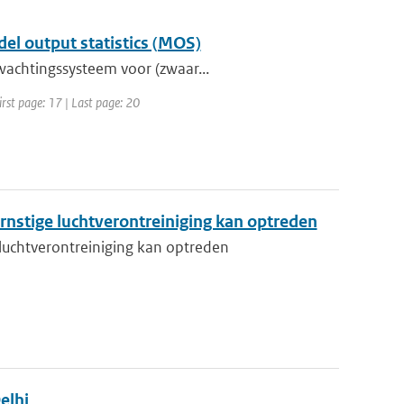
l output statistics (MOS)
wachtingssysteem voor (zwaar...
irst page: 17 | Last page: 20
rnstige luchtverontreiniging kan optreden
luchtverontreiniging kan optreden
elhi