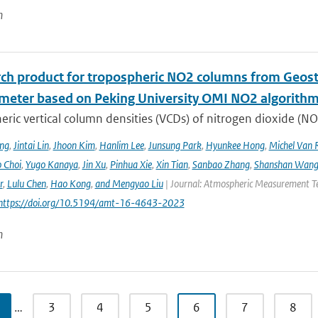
n
rch product for tropospheric NO2 columns from Geos
meter based on Peking University OMI NO2 algorith
ric vertical column densities (VCDs) of nitrogen dioxide (NO
ng
,
Jintai Lin
,
Jhoon Kim
,
Hanlim Lee
,
Junsung Park
,
Hyunkee Hong
,
Michel Van 
 Choi
,
Yugo Kanaya
,
Jin Xu
,
Pinhua Xie
,
Xin Tian
,
Sanbao Zhang
,
Shanshan Wan
r
,
Lulu Chen
,
Hao Kong
,
and Mengyao Liu
| Journal: Atmospheric Measurement Tec
 https://doi.org/10.5194/amt-16-4643-2023
n
…
3
4
5
6
7
8