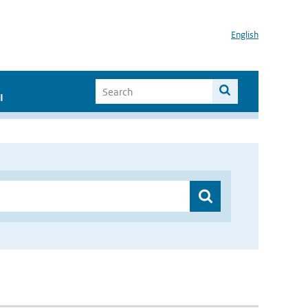
English
I