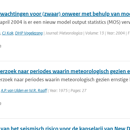
wachtingen voor (zwaar) onweer met behulp van mode
april 2004 is er een nieuw model output statistics (MOS) ver
s
,
CJ Kok
,
DHP Vogelezang
| Journal: Meteorologica | Volume: 13 | Year: 2004 | F
n
erzoek naar periodes waarin meteorologisch gezien e
rzoek naar periodes waarin meteorologisch gezien ernstige 
,
A.P. van Ulden en W.R. Raaff
| Year: 1975 | Pages: 27
n
van het seismisch risico voor de kanselarij van New D