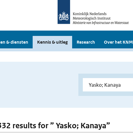
en & diensten
Kennis & uitleg
Research
Over het KNM
 332 results for ” Yasko; Kanaya”