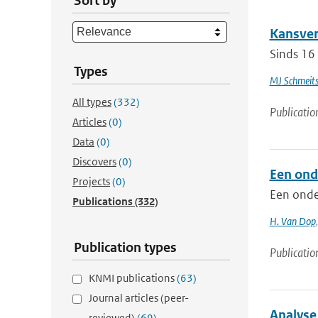
Sort by
Kansver
Sinds 16 
Types
MJ Schmeit
All types
(332)
Publicatio
Articles
(0)
Data
(0)
Discovers
(0)
Een ond
Projects
(0)
Een onde
Publications
(332)
H. Van Dop
Publication types
Publicatio
KNMI publications
(63)
Journal articles (peer-
Analyse 
reviewed)
(69)