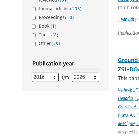
In en ron
Journal articles
(148)
Proceedings
(10)
T van Eck
| 
Book
(1)
Publicatio
Thesis
(2)
Other
(39)
Ground-
Publication year
ZSL-DOA
t/m
This pap
Verhoelst
,
T.
Hendrick
,
F.
Gruzdev
,
A.
,
Piters
,
A. J. 
de Miguel
,
L
accepted | J