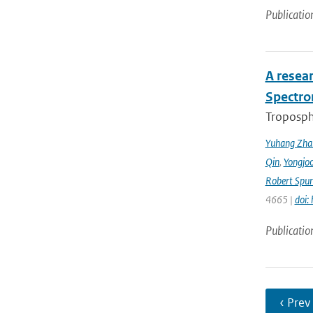
Publicatio
A resea
Spectro
Troposphe
Yuhang Zha
Qin
,
Yongjoo
Robert Spur
4665 |
doi:
Publicatio
‹ Prev