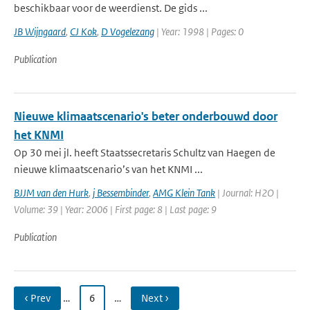
beschikbaar voor de weerdienst. De gids ...
JB Wijngaard
,
CJ Kok
,
D Vogelezang
| Year: 1998 | Pages: 0
Publication
Nieuwe klimaatscenario's beter onderbouwd door
het KNMI
Op 30 mei jl. heeft Staatssecretaris Schultz van Haegen de
nieuwe klimaatscenario’s van het KNMI ...
BJJM van den Hurk
,
j Bessembinder
,
AMG Klein Tank
| Journal: H2O |
Volume: 39 | Year: 2006 | First page: 8 | Last page: 9
Publication
‹ Prev
…
6
…
Next ›