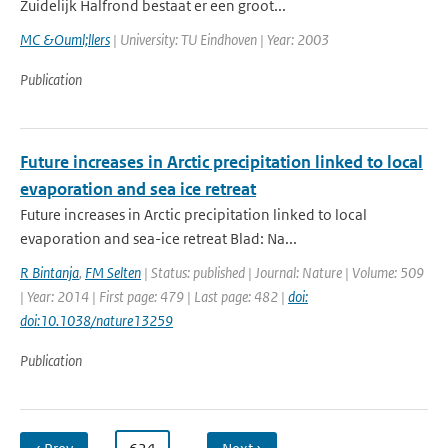
Zuidelijk Halfrond bestaat er een groot...
MC &Ouml;llers
| University: TU Eindhoven | Year: 2003
Publication
Future increases in Arctic precipitation linked to local
evaporation and sea ice retreat
Future increases in Arctic precipitation linked to local
evaporation and sea-ice retreat Blad: Na...
R Bintanja
,
FM Selten
| Status: published | Journal: Nature | Volume: 509
| Year: 2014 | First page: 479 | Last page: 482 |
doi:
doi:10.1038/nature13259
Publication