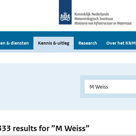
en & diensten
Kennis & uitleg
Research
Over het KNM
 333 results for ”M Weiss”