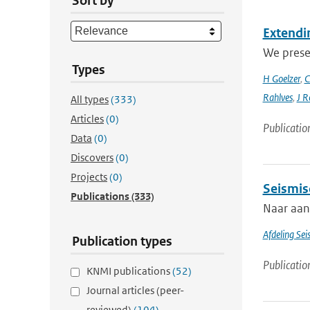
Sort by
Extendin
We presen
Types
H Goelzer
,
C
Rahlves
,
J R
All types
(333)
Articles
(0)
Publicatio
Data
(0)
Discovers
(0)
Projects
(0)
Seismis
Publications
(333)
Naar aanl
Afdeling Sei
Publication types
Publicatio
KNMI publications
(52)
Journal articles (peer-
reviewed)
(104)