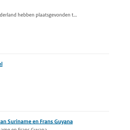
derland hebben plaatsgevonden t...
l
 van Suriname en Frans Guyana
iname en Frans Guyana