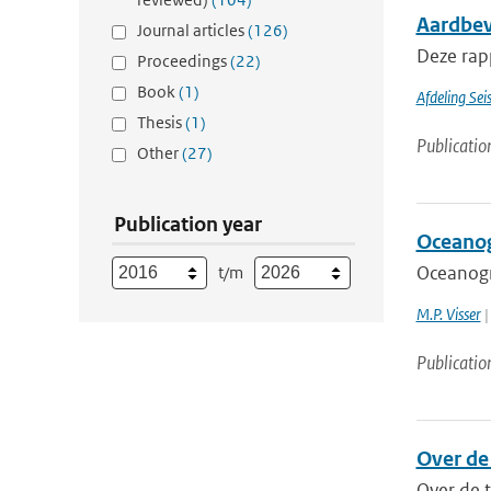
Aardbev
Journal articles
(126)
Deze rap
Proceedings
(22)
Book
(1)
Afdeling Sei
Thesis
(1)
Publicatio
Other
(27)
Publication year
Oceanog
Oceanogr
t/m
M.P. Visser
|
Publicatio
Over de
Over de 