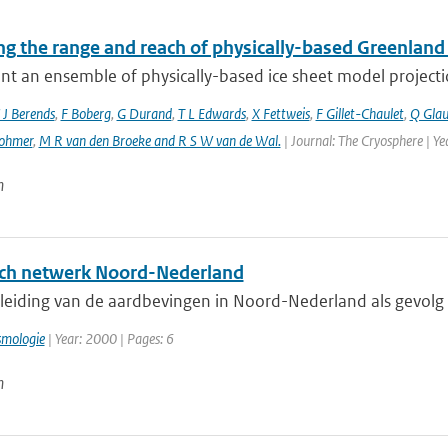
g the range and reach of physically-based Greenland 
t an ensemble of physically-based ice sheet model projectio
 J Berends
,
F Boberg
,
G Durand
,
T L Edwards
,
X Fettweis
,
F Gillet-Chaulet
,
Q Gla
ohmer
,
M R van den Broeke and R S W van de Wal‬‬.
| Journal: The Cryosphere | Y
n
ch netwerk Noord-Nederland
eiding van de aardbevingen in Noord-Nederland als gevolg va
smologie
| Year: 2000 | Pages: 6
n