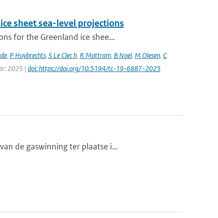
ice sheet sea-level projections
ns for the Greenland ice shee...
ude
,
P Huybrechts
,
S Le Clec h
,
R Mottram
,
B Noel
,
M Olesen
,
C
ear: 2025 |
doi: https://doi.org/10.5194/tc-19-6887-2025
n de gaswinning ter plaatse i...