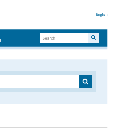
English
I