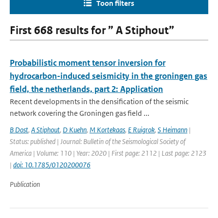
Toon filters
First 668 results for ” A Stiphout”
Probabilistic moment tensor inversion for
hydrocarbon-induced seismicity in the groningen gas
field, the netherlands, part 2: Application
Recent developments in the densification of the seismic
network covering the Groningen gas field ...
B Dost
,
A Stiphout
,
D Kuehn
,
M Kortekaas
,
E Ruigrok
,
S Heimann
|
Status: published | Journal: Bulletin of the Seismological Society of
America | Volume: 110 | Year: 2020 | First page: 2112 | Last page: 2123
|
doi: 10.1785/0120200076
Publication